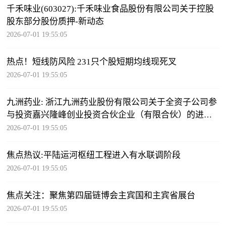
千禾味业(603027):千禾味业食品股份有限公司关于控股
股东部分股份质押-新动态
2026-07-01 19:55:05
热点！短线防风险 231只个股短期均线现死叉
2026-07-01 19:55:05
九洲药业: 浙江九洲药业股份有限公司关于全资子公司参
与投资嘉兴隆峰创业投资合伙企业（有限合伙）的进展
公告 每日动态
2026-07-01 19:55:05
焦点热议:平陆运河枢纽工程进入有水联调阶段
2026-07-01 19:55:05
焦点关注：聚焦第四届链博会主宾国和主宾省展台
2026-07-01 19:55:05