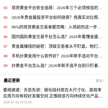
现货黄金平台安全选择：2026年三个必须核验的关键标准
2026年贵金属投资平台如何抉择？用真实对比帮你理清思路
90%的现货黄金交易者都忽略：入场前的这一步很关键
国内国际黄金交易平台怎么选？2026年看懂金盛贵金属的交易门道
贵金属赚钱的秘密：顶级交易者从不盯盘，他们专注另一件事
手机炒黄金用什么软件好？2026年新手选对平台只是第一步
炒黄金平台怎么选？2026年新手选平台别只盯着低点差
最近更新
更多>
要闻速递：天岳先进：碳化硅衬底在大尺寸化、高效率
应用方向有较好发展空间 正围绕该方向持续优化产品布
局
2026-07-01 19:55:05