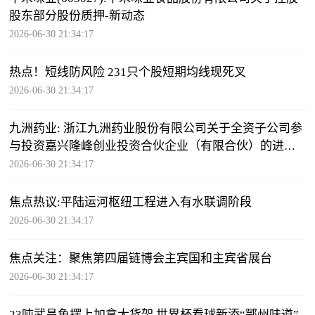
股东部分股份质押-新动态
2026-06-30 21:34:17
热点！短线防风险 231只个股短期均线现死叉
2026-06-30 21:34:17
九洲药业: 浙江九洲药业股份有限公司关于全资子公司参
与投资嘉兴隆峰创业投资合伙企业（有限合伙）的进展
公告 每日动态
2026-06-30 21:34:17
焦点热议:平陆运河枢纽工程进入有水联调阶段
2026-06-30 21:34:17
焦点关注：聚焦第四届链博会主宾国和主宾省展台
2026-06-30 21:34:17
23吨武昌鱼摆上加拿大货架 世界杯看球新添“鄂州味道”