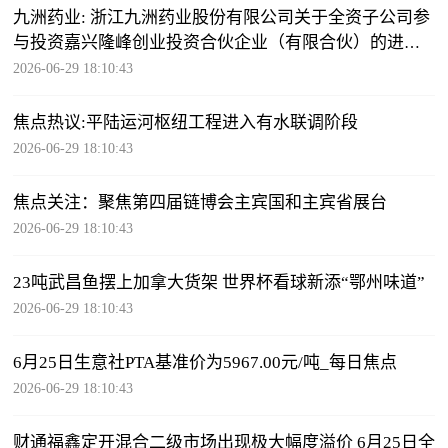
九洲药业: 浙江九洲药业股份有限公司关于全资子公司参
与投资嘉兴隆峰创业投资合伙企业（有限合伙）的进展
公告 每日动态
2026-06-29 18:10:43
焦点热议:平陆运河枢纽工程进入有水联调阶段
2026-06-29 18:10:43
焦点关注：聚焦第四届链博会主宾国和主宾省展台
2026-06-29 18:10:43
23吨武昌鱼摆上加拿大货架 世界杯看球新添“鄂州味道”
2026-06-29 18:10:43
6月25日生意社PTA基准价为5967.00元/吨_每日焦点
2026-06-29 18:10:43
财通福鑫定开混合二级市场出现极大幅度溢价 6月25日全