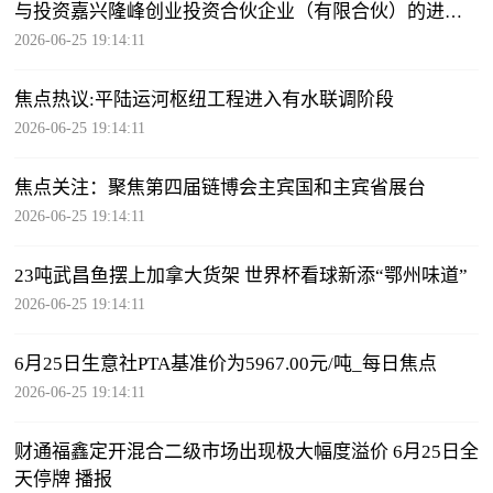
与投资嘉兴隆峰创业投资合伙企业（有限合伙）的进展
公告 每日动态
2026-06-25 19:14:11
焦点热议:平陆运河枢纽工程进入有水联调阶段
2026-06-25 19:14:11
焦点关注：聚焦第四届链博会主宾国和主宾省展台
2026-06-25 19:14:11
23吨武昌鱼摆上加拿大货架 世界杯看球新添“鄂州味道”
2026-06-25 19:14:11
6月25日生意社PTA基准价为5967.00元/吨_每日焦点
2026-06-25 19:14:11
财通福鑫定开混合二级市场出现极大幅度溢价 6月25日全
天停牌 播报