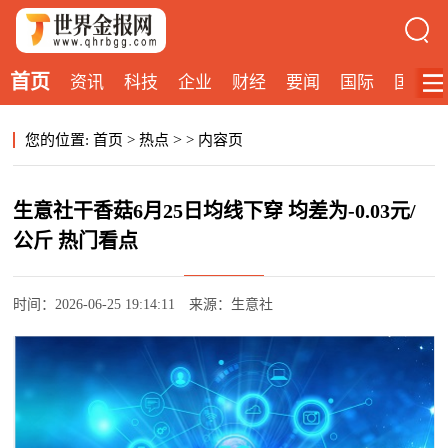
首页
资讯
科技
企业
财经
要闻
国际
国内
>
您的位置:
首页
>
热点
>
内容页
生意社干香菇6月25日均线下穿 均差为-0.03元/
公斤 热门看点
时间：2026-06-25 19:14:11
来源：生意社