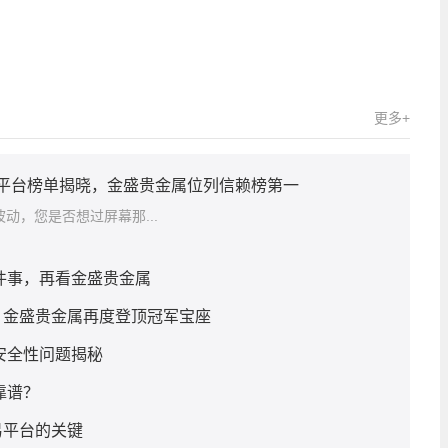
更多+
赖平台榜单揭晓，金盛贵金属位列信赖榜第一
动，您是否想过屏幕那...
几件事，再看金盛贵金属
，金盛贵金属再度登顶冠军宝座
安全性问题揭秘
靠谱？
易平台的关键