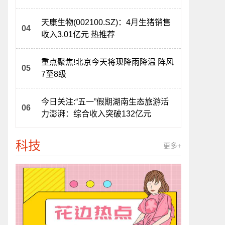
天康生物(002100.SZ)：4月生猪销售
收入3.01亿元 热推荐
重点聚焦!北京今天将现降雨降温 阵风
7至8级
今日关注:“五一”假期湖南生态旅游活
力澎湃：综合收入突破132亿元
科技
更多+