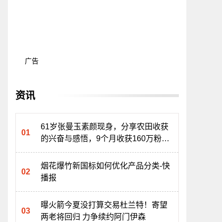
广告
资讯
61岁张曼玉素颜现身，分享农田收获
的兴奋与感悟，9个月收获160万粉丝
热讯
烟花爆竹新国标如何优化产品分类-快
播报
曝火箭今夏没打算交易杜兰特！寄望
两老将回归 力争续约阿门伊森