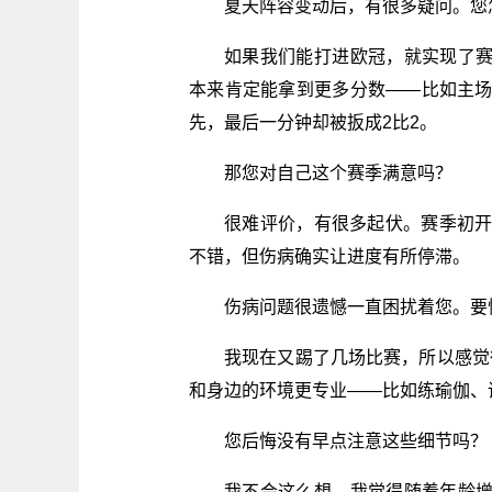
夏天阵容变动后，有很多疑问。您
如果我们能打进欧冠，就实现了
本来肯定能拿到更多分数——比如主场
先，最后一分钟却被扳成2比2。
那您对自己这个赛季满意吗？
很难评价，有很多起伏。赛季初开
不错，但伤病确实让进度有所停滞。
伤病问题很遗憾一直困扰着您。要恢
我现在又踢了几场比赛，所以感觉
和身边的环境更专业——比如练瑜伽、
您后悔没有早点注意这些细节吗？
我不会这么想。我觉得随着年龄