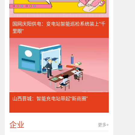
国网庆阳供电：变电站智能巡检系统装上“千
里眼”
山西晋城：智能充电站带起“新商圈”
企业
更多+