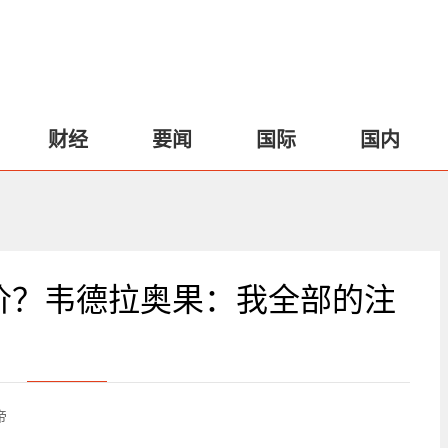
财经
要闻
国际
国内
价？韦德拉奥果：我全部的注
帝