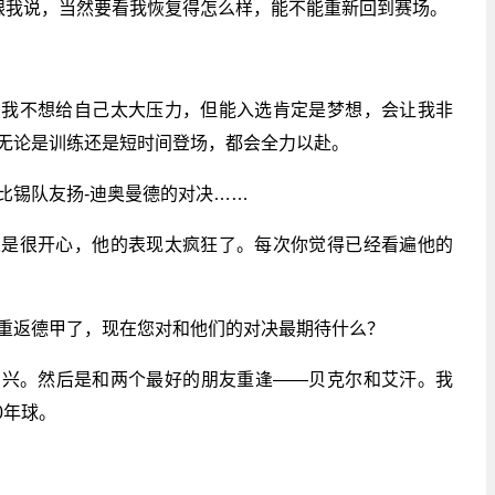
跟我说，当然要看我恢复得怎么样，能不能重新回到赛场。
。我不想给自己太大压力，但能入选肯定是梦想，会让我非
无论是训练还是短时间登场，都会全力以赴。
比锡队友扬-迪奥曼德的对决……
总是很开心，他的表现太疯狂了。每次你觉得已经看遍他的
重返德甲了，现在您对和他们的对决最期待什么？
高兴。然后是和两个最好的朋友重逢——贝克尔和艾汗。我
0年球。
浦
沙尔克
英格兰
美因茨队