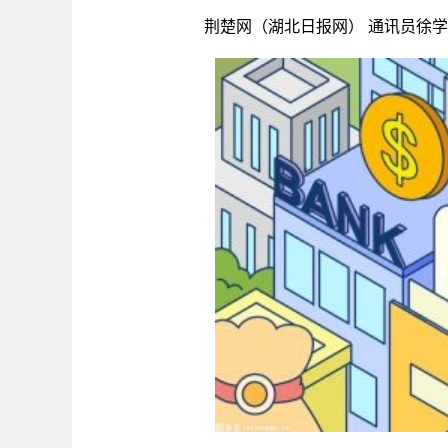
荆楚网（湖北日报网） 通讯员徐