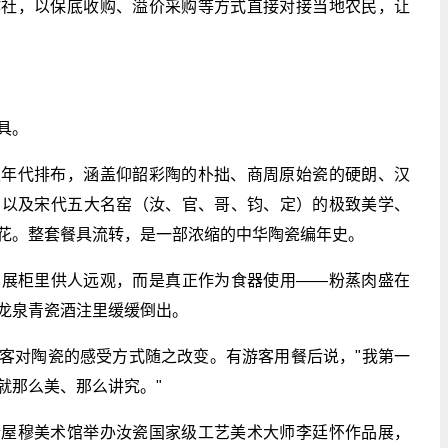
作社，以保底收购、溢价采购等方式直接对接当地农民，让
具。
史年代排布，涵盖仰韶彩陶的朴拙、商周原始瓷的硬朗、汉
，以及宋代五大名窑（汝、官、哥、钧、定）的极致美学、
花。整套餐具流转，是一部浓缩的中华陶瓷编年史。
在展柜里供人远观，而是真正作为食器使用——粉蒸肉盛在
龙泉青瓷酒注里缓缓倒出。
客对陶瓷的感受方式随之改变。有游客用餐后说，"我第一
就那么美、那么讲究。"
老屋穆美术馆举办汝瓷国家级工艺美术大师李廷怀作品展，