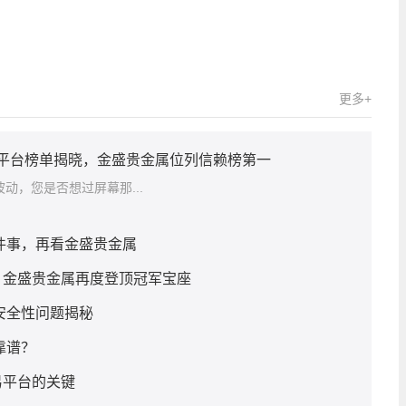
更多+
赖平台榜单揭晓，金盛贵金属位列信赖榜第一
动，您是否想过屏幕那...
几件事，再看金盛贵金属
，金盛贵金属再度登顶冠军宝座
安全性问题揭秘
靠谱？
易平台的关键