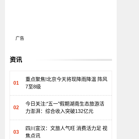
广告
资讯
重点聚焦!北京今天将现降雨降温 阵风
7至8级
今日关注:“五一”假期湖南生态旅游活
力澎湃：综合收入突破132亿元
四川宣汉：文旅人气旺 消费活力足 视
焦点讯