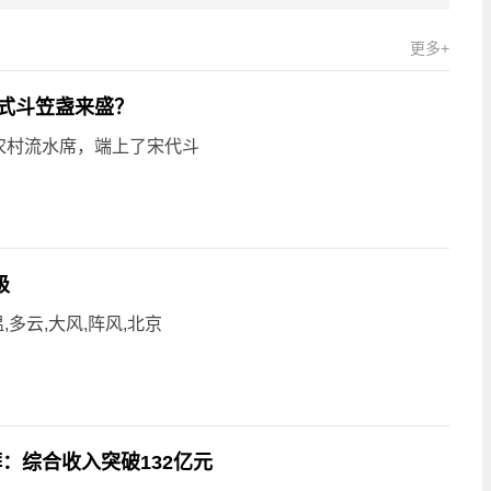
更多+
式斗笠盏来盛？
农村流水席，端上了宋代斗
级
,多云,大风,阵风,北京
：综合收入突破132亿元