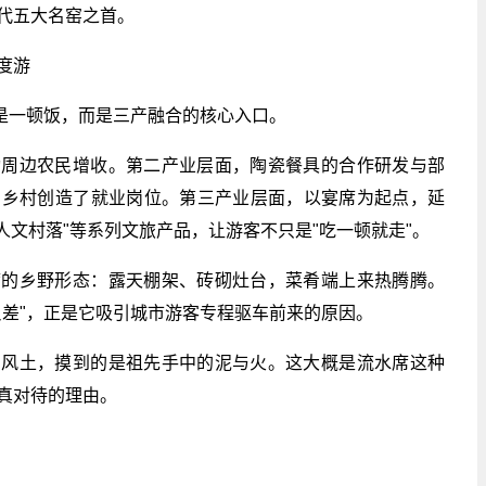
代五大名窑之首。
度游
只是一顿饭，而是三产融合的核心入口。
动周边农民增收。第二产业层面，陶瓷餐具的合作研发与部
为乡村创造了就业岗位。第三产业层面，以宴席为起点，延
游人文村落"等系列文旅产品，让游客不只是"吃一顿就走"。
席的乡野形态：露天棚架、砖砌灶台，菜肴端上来热腾腾。
反差"，正是它吸引城市游客专程驱车前来的原因。
方风土，摸到的是祖先手中的泥与火。这大概是流水席这种
真对待的理由。
关键词：