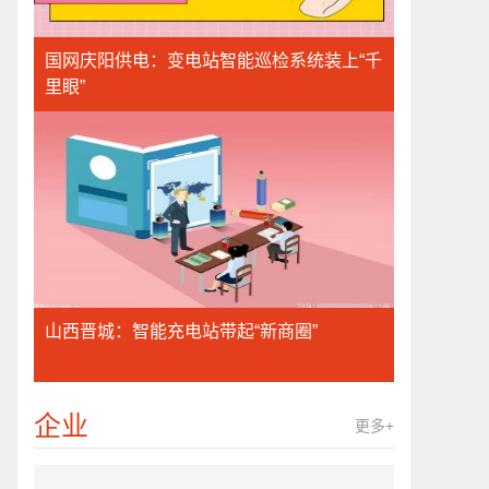
国网庆阳供电：变电站智能巡检系统装上“千
里眼”
山西晋城：智能充电站带起“新商圈”
企业
更多+