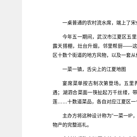
一桌普通的农村流水席，端上了宋
今年五一期间，武汉市江夏区五里界
露天搭棚，灶台升烟，邻里帮厨——
区十数个街道的地方风物，以及一套从
一菜一镇，舌尖上的江夏地图
宴席菜单按古制次第登场。五里
遇；湖泗合菜面一筷扯起万千丝缕，
莲……十数道菜品，各自对应江夏区一
主办方将这种设计称为"一菜一IP
物产的完整巡礼。