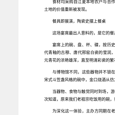
食材均采购自江夏本地农户与合
土地的价值重新被发现。
餐具即展演，陶瓷史摆上餐桌
这场宴席最出人意料的，是它的餐
宴席上的碗、盘、杯、碟，按历
代青釉的古穆、唐代邢窑白瓷的莹润
元青花的浓艳雄浑，直至明清彩瓷的繁
与博物馆不同，这些器物并不锁
宋式斗笠盏风格的碗中，金口烧酒从仿
当器物、食物与触觉同时到场，游
次知道，原来我们老祖宗吃饭用的碗，
为深化这一体验，主办方同期在