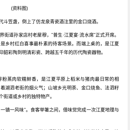
(资料图)
代斗笠盏，倒上了仿龙泉青瓷酒注里的金口烧酒。
街道孙家店村老屋穆，"普生·江夏宴·流水席"正式开席。
这是乡村红白喜事最朴素的待客场景。而端上桌的，是江夏
仰韶彩陶到明清彩瓷、跨越五千年的历代陶瓷器物。
界粉蒸肉软糯鲜香，是江夏平原上稻米与猪肉最日常的相
带着湖泗老街的烟火气；山坡乡光明茶、金口烧鱼、法泗籽
个街道或乡村的独特物产。
，一镇一风味"。食客举箸之间，借味觉完成一次江夏地理与