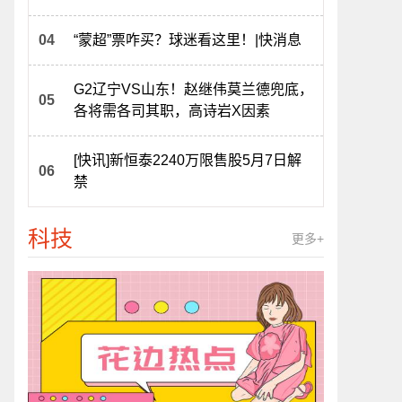
“蒙超”票咋买？球迷看这里！|快消息
G2辽宁VS山东！赵继伟莫兰德兜底，
各将需各司其职，高诗岩X因素
[快讯]新恒泰2240万限售股5月7日解
禁
科技
更多+