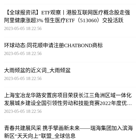
【全球报资讯】ETF观察丨港股互联网医疗概念股走强
阿里健康涨超3% 恒生医疗ETF（513060）交投活跃
2023-05-05 18:22:56
环球动态:同花顺申请注册CHATBOND商标
2023-05-05 18:22:56
大雨倾盆的近义词_大雨倾盆
2023-05-05 18:22:56
上海宝冶龙华路安置房项目荣获长江三角洲区域一体化
发展城乡建设全国引领性劳动和技能竞赛2022年度优秀
项目_环球新动态
2023-05-05 18:22:56
青春共建展风采 携手擘画新未来——瑞海集团加入滨海
新区“天天向上”联盟_全球信息