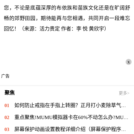
您，不论是底蕴深厚的布依族和苗族文化还是在旷阔舒
畅的郊野田园，期待能再与您相遇，共同开启一段难忘
回忆！（来源：活力贵定 作者：李 悦 黄欣宇）
x
广告
聚焦
更多>
如何防止戒指在手指上转圈？正月打小麦除草气温多少能打？ 全球短讯
重点聚焦!MUMU模拟器卡在60%不动怎么办?MUMU模拟器卡在60%的解决流程
屏幕保护动画设置教程详细介绍（屏幕保护程序等待时间怎么设置）|当前速读