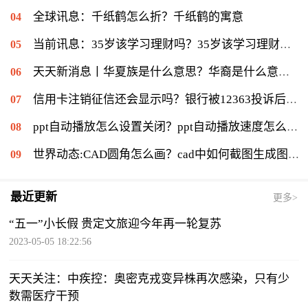
全球讯息：千纸鹤怎么折？千纸鹤的寓意
当前讯息：35岁该学习理财吗？35岁该学习理财会不会太迟？
天天新消息丨华夏族是什么意思？华裔是什么意思：华侨在侨居国生下的子女
信用卡注销征信还会显示吗？银行被12363投诉后果是什么？|环球通讯
ppt自动播放怎么设置关闭？ppt自动播放速度怎么调慢？ 世界报资讯
世界动态:CAD圆角怎么画？cad中如何截图生成图片？
最近更新
更多>
“五一”小长假 贵定文旅迎今年再一轮复苏
2023-05-05 18:22:56
天天关注：中疾控：奥密克戎变异株再次感染，只有少
数需医疗干预