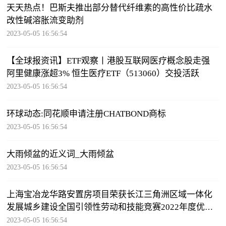
天天热点！巴斯夫推出部分替代纤维素的高性价比疏水
改性碱溶胀流变助剂
2023-05-05 16:56:54
【全球报资讯】ETF观察丨港股互联网医疗概念股走强
阿里健康涨超3% 恒生医疗ETF（513060）交投活跃
2023-05-05 16:56:54
环球动态:同花顺申请注册CHATBOND商标
2023-05-05 16:56:54
大雨倾盆的近义词_大雨倾盆
2023-05-05 16:56:54
上海宝冶龙华路安置房项目荣获长江三角洲区域一体化
发展城乡建设全国引领性劳动和技能竞赛2022年度优秀
项目_环球新动态
2023-05-05 16:56:54