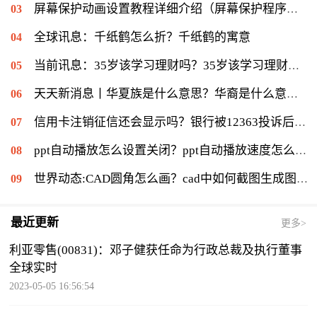
屏幕保护动画设置教程详细介绍（屏幕保护程序等待时间怎么设置）|当前速读
全球讯息：千纸鹤怎么折？千纸鹤的寓意
当前讯息：35岁该学习理财吗？35岁该学习理财会不会太迟？
天天新消息丨华夏族是什么意思？华裔是什么意思：华侨在侨居国生下的子女
信用卡注销征信还会显示吗？银行被12363投诉后果是什么？|环球通讯
ppt自动播放怎么设置关闭？ppt自动播放速度怎么调慢？ 世界报资讯
世界动态:CAD圆角怎么画？cad中如何截图生成图片？
最近更新
更多>
利亚零售(00831)：邓子健获任命为行政总裁及执行董事
全球实时
2023-05-05 16:56:54