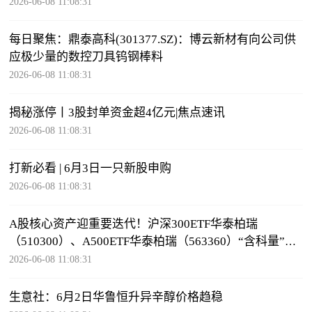
2026-06-08 11:08:31
每日聚焦：鼎泰高科(301377.SZ)：博云新材有向公司供
应极少量的数控刀具钨钢棒料
2026-06-08 11:08:31
揭秘涨停丨3股封单资金超4亿元|焦点速讯
2026-06-08 11:08:31
打新必看 | 6月3日一只新股申购
2026-06-08 11:08:31
A股核心资产迎重要迭代！沪深300ETF华泰柏瑞
（510300）、A500ETF华泰柏瑞（563360）“含科量”显
著跃升-每日信息
2026-06-08 11:08:31
生意社：6月2日华鲁恒升异辛醇价格趋稳