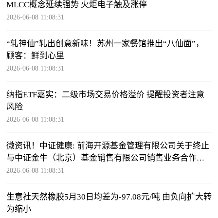
MLCC概念延续强势 火炬电子触及涨停
2026-06-08 11:08:31
“轧神仙”轧出创意新味！苏州一家餐馆推出“八仙面”，
顾客：鲜到心里
2026-06-08 11:08:31
纳指ETF嘉实：二级市场交易价格溢价 提醒投资者注意
风险
2026-06-08 11:08:31
微资讯！中证健康: 前海开源基金管理有限公司关于终止
与中证金牛（北京）基金销售有限公司销售业务合作关
系的公告
2026-06-08 11:08:31
生意社天然橡胶5月30日均差为-97.08元/吨 由负向扩大转
为缩小