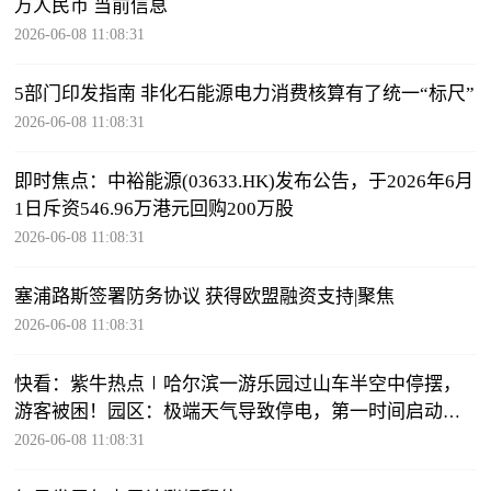
万人民币 当前信息
2026-06-08 11:08:31
5部门印发指南 非化石能源电力消费核算有了统一“标尺”
2026-06-08 11:08:31
即时焦点：中裕能源(03633.HK)发布公告，于2026年6月
1日斥资546.96万港元回购200万股
2026-06-08 11:08:31
塞浦路斯签署防务协议 获得欧盟融资支持|聚焦
2026-06-08 11:08:31
快看：紫牛热点∣哈尔滨一游乐园过山车半空中停摆，
游客被困！园区：极端天气导致停电，第一时间启动应
急预案
2026-06-08 11:08:31