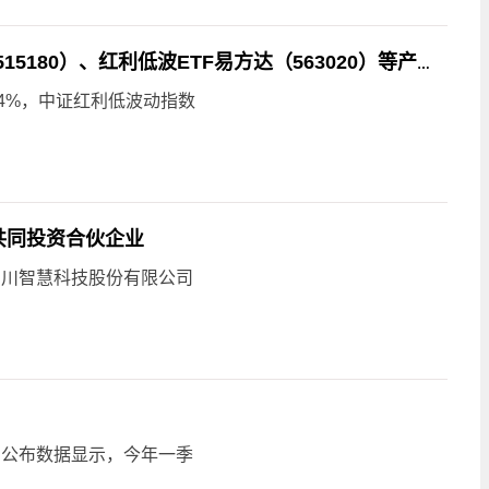
红利资产窄幅承压，关注红利ETF易方达（515180）、红利低波ETF易方达（563020）等产品布局机会
4%，中证红利低波动指数
构共同投资合伙企业
三川智慧科技股份有限公司
日公布数据显示，今年一季