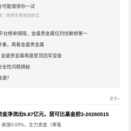
台可能值得你一试
：想用手里闲钱尝试...
赖平台榜单揭晓，金盛贵金属位列信赖榜第一
几件事，再看金盛贵金属
，金盛贵金属再度登顶冠军宝座
安全性问题揭秘
靠谱？
更多+
力资金净流出9.87亿元，居可比基金前3-20260515
H）收涨0 03%，主力资金（单笔