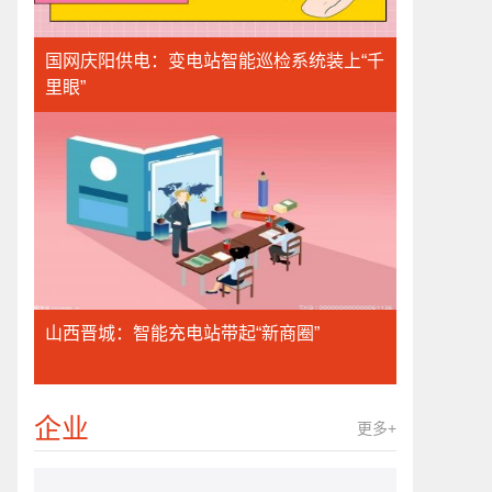
国网庆阳供电：变电站智能巡检系统装上“千
里眼”
山西晋城：智能充电站带起“新商圈”
企业
更多+