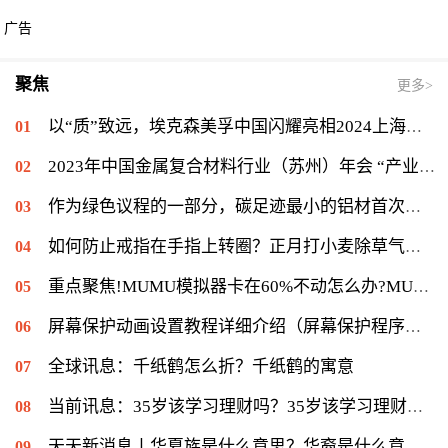
广告
聚焦
更多>
以“质”致远，埃克森美孚中国闪耀亮相2024上海国际压缩机及设备展览会
2023年中国金属复合材料行业（苏州）年会 “产业链融合·高质量发展”行业创新论坛召开
作为绿色议程的一部分，碳足迹最小的铝材首次在中国进行测试
如何防止戒指在手指上转圈？正月打小麦除草气温多少能打？ 全球短讯
重点聚焦!MUMU模拟器卡在60%不动怎么办?MUMU模拟器卡在60%的解决流程
屏幕保护动画设置教程详细介绍（屏幕保护程序等待时间怎么设置）|当前速读
全球讯息：千纸鹤怎么折？千纸鹤的寓意
当前讯息：35岁该学习理财吗？35岁该学习理财会不会太迟？
天天新消息丨华夏族是什么意思？华裔是什么意思：华侨在侨居国生下的子女