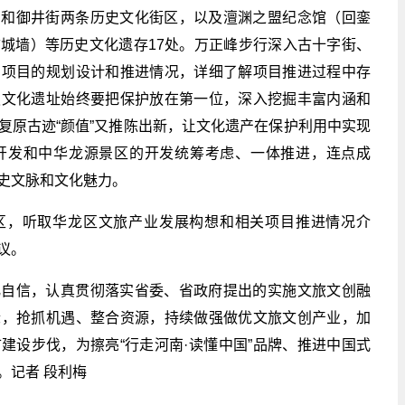
）和御井街两条历史文化街区，以及澶渊之盟纪念馆（回銮
城墙）等历史文化遗存17处。万正峰步行深入古十字街、
护项目的规划设计和推进情况，详细了解项目推进过程中存
史文化遗址始终要把保护放在第一位，深入挖掘丰富内涵和
复原古迹“颜值”又推陈出新，让文化遗产在保护利用中实现
开发和中华龙源景区的开发统筹考虑、一体推进，连点成
史文脉和文化魅力。
区，听取华龙区文旅产业发展构想和相关项目推进情况介
议。
化自信，认真贯彻落实省委、省政府提出的实施文旅文创融
际，抢抓机遇、整合资源，持续做强做优文旅文创产业，加
建设步伐，为擦亮“行走河南·读懂中国”品牌、推进中国式
。记者 段利梅