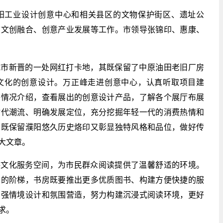
濮阳工业设计创意中心和相关县区的文物保护街区、遗址公
旅文创融合、创意产业发展等工作。市领导张锦印、惠康、
我市新晋的一处网红打卡地，其既保留了中原油田老旧厂房
文化的创意设计。万正峰走进创意中心，认真听取项目建
等情况介绍，查看展出的创意设计产品，了解各个展厅布展
时代潮流、明确发展定位，充分挖掘年轻一代的消费热情和
，既保留濮阳悠久历史烙印又彰显独特风格和品位，做好传
大文章。
共文化服务空间，为市民群众阅读提供了温馨舒适的环境。
步的阶梯，书房既要推出更多优质图书、构建方便快捷的服
加强情境设计和氛围营造，努力构建沉浸式阅读环境，更好
求。