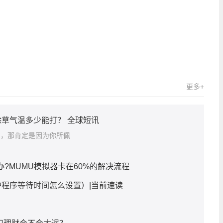
关键词：
更多+
草气温多少能打？ 全球短讯
圈，那肯定是因为你所佩
办?MUMU模拟器卡在60%的解决流程
程序等待时间怎么设置）|当前速读