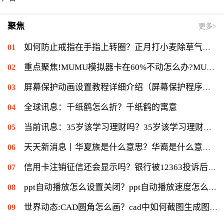
聚焦
更多>
如何防止戒指在手指上转圈？正月打小麦除草气温多少能打？ 全球短讯
重点聚焦!MUMU模拟器卡在60%不动怎么办?MUMU模拟器卡在60%的解决流程
屏幕保护动画设置教程详细介绍（屏幕保护程序等待时间怎么设置）|当前速读
全球讯息：千纸鹤怎么折？千纸鹤的寓意
当前讯息：35岁该学习理财吗？35岁该学习理财会不会太迟？
天天新消息丨华夏族是什么意思？华裔是什么意思：华侨在侨居国生下的子女
信用卡注销征信还会显示吗？银行被12363投诉后果是什么？|环球通讯
ppt自动播放怎么设置关闭？ppt自动播放速度怎么调慢？ 世界报资讯
世界动态:CAD圆角怎么画？cad中如何截图生成图片？