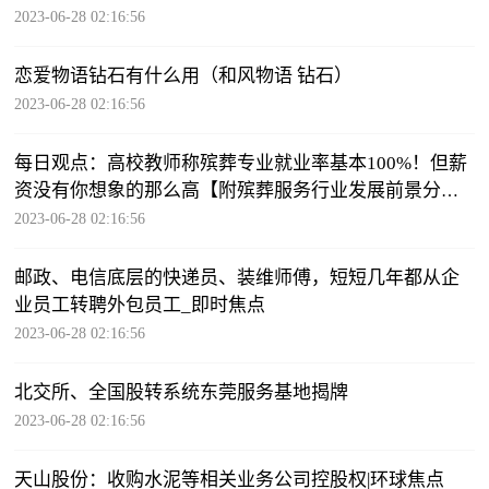
2023-06-28 02:16:56
恋爱物语钻石有什么用（和风物语 钻石）
2023-06-28 02:16:56
每日观点：高校教师称殡葬专业就业率基本100%！但薪
资没有你想象的那么高【附殡葬服务行业发展前景分
析】
2023-06-28 02:16:56
邮政、电信底层的快递员、装维师傅，短短几年都从企
业员工转聘外包员工_即时焦点
2023-06-28 02:16:56
北交所、全国股转系统东莞服务基地揭牌
2023-06-28 02:16:56
天山股份：收购水泥等相关业务公司控股权|环球焦点