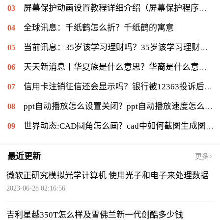
屏幕保护动画设置教程详细介绍（屏幕保护程序等待时间怎么设置）|当前速读
全球讯息：千纸鹤怎么折？千纸鹤的寓意
当前讯息：35岁该学习理财吗？35岁该学习理财会不会太迟？
天天新消息丨华夏族是什么意思？华裔是什么意思：华侨在侨居国生下的子女
信用卡注销征信还会显示吗？银行被12363投诉后果是什么？|环球通讯
ppt自动播放怎么设置关闭？ppt自动播放速度怎么调慢？ 世界报资讯
世界动态:CAD圆角怎么画？cad中如何截图生成图片？
最近更新
更多>
微软正研究模拟光学计算机 使用光子和电子来处理数据
2023-06-28 02:16:56
吉利星越350T怎么样及雪佛兰新一代创酷多少钱