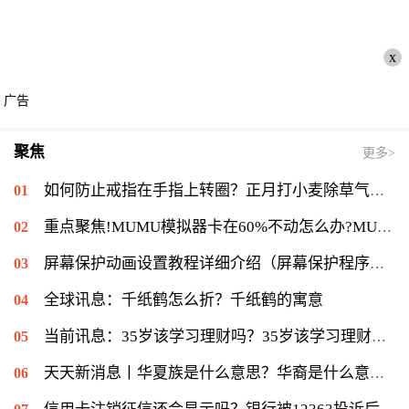
x
广告
聚焦
更多>
如何防止戒指在手指上转圈？正月打小麦除草气温多少能打？ 全球短讯
重点聚焦!MUMU模拟器卡在60%不动怎么办?MUMU模拟器卡在60%的解决流程
屏幕保护动画设置教程详细介绍（屏幕保护程序等待时间怎么设置）|当前速读
全球讯息：千纸鹤怎么折？千纸鹤的寓意
当前讯息：35岁该学习理财吗？35岁该学习理财会不会太迟？
天天新消息丨华夏族是什么意思？华裔是什么意思：华侨在侨居国生下的子女