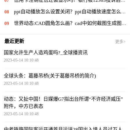
信用卡注销征信还会显示吗？银行被12363投诉后果是什么？|环球通讯
ppt自动播放怎么设置关闭？ppt自动播放速度怎么调慢？ 世界报资讯
世界动态:CAD圆角怎么画？cad中如何截图生成图片？
最近更新
更多>
国家允许生产人造鸡蛋吗?_全球播资讯
2023-05-14 10:10:48
全球头条：葛藤吊桥(关于葛藤吊桥的简介)
2023-05-14 10:10:48
动态：又扯中国！日媒爆G7拟出台所谓“不许经济威压”
附件，中方已表态
2023-05-14 10:10:48
中老铁路国际客运开通首月运送28国出入境人员过万人