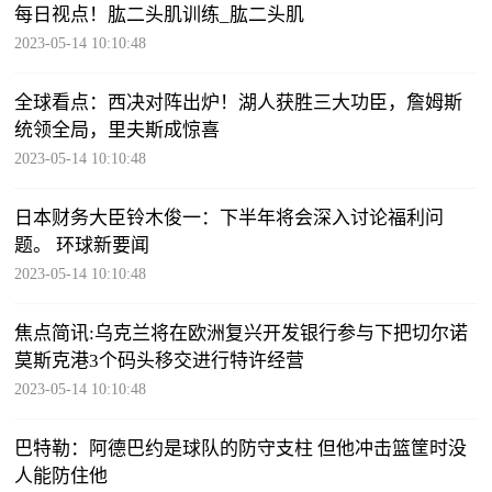
每日视点！肱二头肌训练_肱二头肌
2023-05-14 10:10:48
全球看点：西决对阵出炉！湖人获胜三大功臣，詹姆斯
统领全局，里夫斯成惊喜
2023-05-14 10:10:48
日本财务大臣铃木俊一：下半年将会深入讨论福利问
题。 环球新要闻
2023-05-14 10:10:48
焦点简讯:乌克兰将在欧洲复兴开发银行参与下把切尔诺
莫斯克港3个码头移交进行特许经营
2023-05-14 10:10:48
巴特勒：阿德巴约是球队的防守支柱 但他冲击篮筐时没
人能防住他