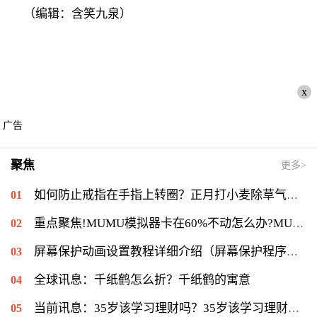
（编辑：含笑九泉）
x
广告
聚焦
更多>
如何防止戒指在手指上转圈？正月打小麦除草气温多少能打？ 全球短讯
重点聚焦!MUMU模拟器卡在60%不动怎么办?MUMU模拟器卡在60%的解决流程
屏幕保护动画设置教程详细介绍（屏幕保护程序等待时间怎么设置）|当前速读
全球讯息：千纸鹤怎么折？千纸鹤的寓意
当前讯息：35岁该学习理财吗？35岁该学习理财会不会太迟？