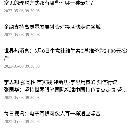
常见的理财方式都有哪些？哪一种最好？
2023-05-08 09:30:08
金融支持高质量发展融资对接活动走进谷城
2023-05-08 09:30:08
世界热消息：5月8日生意社维生素C基准价为24.00元/公
斤
2023-05-08 09:30:08
学思想 强党性 重实践 建新功·学思用贯通 知信行统一｜
张国华：坚持世界眼光国际标准中国特色高点定位 努力
打造贯彻落实新发展理念的创新发展示范区-当前头条
2023-05-08 09:30:08
每日视讯：电子耳蜗可像人耳一样适应噪音
2023-05-08 09:30:08