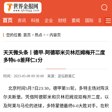
首页
资讯
科技
企业
财经
要闻
国际
国内
>
您的位置:
首页
>
热点
>
内容页
天天微头条丨德甲-阿德耶米贝林厄姆梅开二度
多特6-0差拜仁1分
时间：2023-05-08 09:30:08
来源：足坛欧美汇
北京时间5月7日23:30，德甲第31轮，多特主场对阵沃
尔夫斯堡。凭借阿德耶米和贝林厄姆双双梅开二度，以
及阿莱与马伦的进球，多特蒙德最终6-0大胜对手，在积