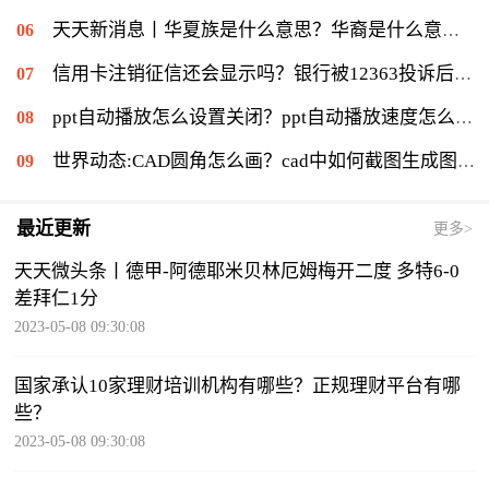
天天新消息丨华夏族是什么意思？华裔是什么意思：华侨在侨居国生下的子女
信用卡注销征信还会显示吗？银行被12363投诉后果是什么？|环球通讯
ppt自动播放怎么设置关闭？ppt自动播放速度怎么调慢？ 世界报资讯
世界动态:CAD圆角怎么画？cad中如何截图生成图片？
最近更新
更多>
天天微头条丨德甲-阿德耶米贝林厄姆梅开二度 多特6-0
差拜仁1分
2023-05-08 09:30:08
国家承认10家理财培训机构有哪些？正规理财平台有哪
些？
2023-05-08 09:30:08