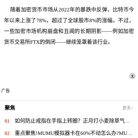
随着加密货币市场从2022年的暴跌中反弹，比特币今
年以来上涨了78%，超过了全球股市8%的涨幅。不过，
一些加密市场机构崩盘和丑闻的长期阴影——例如加密
货币交易所FTX的倒闭——继续笼罩着该行业。
x
广告
聚焦
更多>
如何防止戒指在手指上转圈？正月打小麦除草气温多少能打？ 全球短讯
重点聚焦!MUMU模拟器卡在60%不动怎么办?MUMU模拟器卡在60%的解决流程