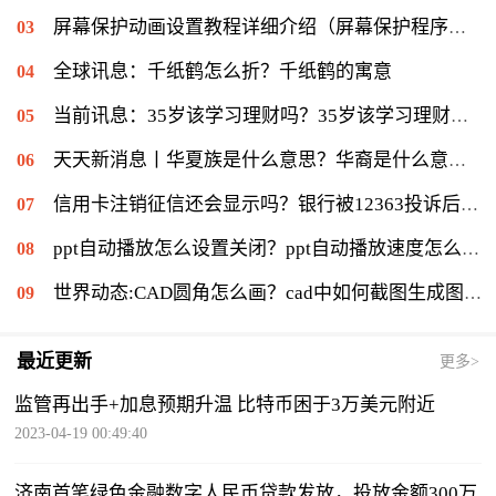
屏幕保护动画设置教程详细介绍（屏幕保护程序等待时间怎么设置）|当前速读
全球讯息：千纸鹤怎么折？千纸鹤的寓意
当前讯息：35岁该学习理财吗？35岁该学习理财会不会太迟？
天天新消息丨华夏族是什么意思？华裔是什么意思：华侨在侨居国生下的子女
信用卡注销征信还会显示吗？银行被12363投诉后果是什么？|环球通讯
ppt自动播放怎么设置关闭？ppt自动播放速度怎么调慢？ 世界报资讯
世界动态:CAD圆角怎么画？cad中如何截图生成图片？
最近更新
更多>
监管再出手+加息预期升温 比特币困于3万美元附近
2023-04-19 00:49:40
济南首笔绿色金融数字人民币贷款发放，投放金额300万